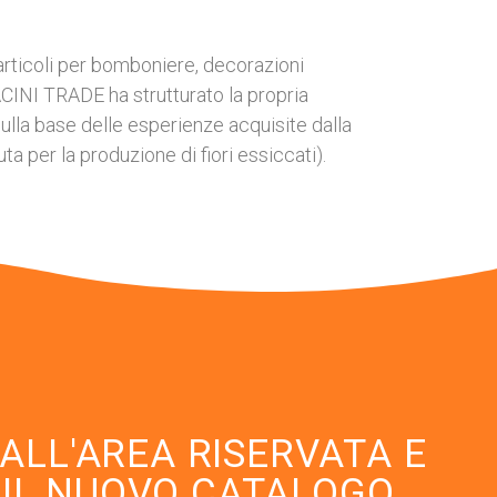
li, articoli per bomboniere, decorazioni
PACINI TRADE ha strutturato la propria
sulla base delle esperienze acquisite dalla
per la produzione di fiori essiccati).
I ALL'AREA RISERVATA E
 IL NUOVO CATALOGO